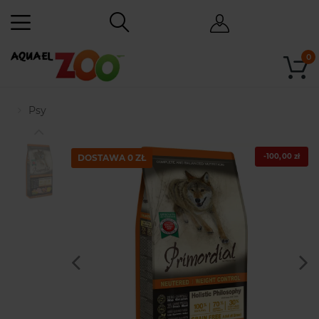
0
Psy
-100,00 zł
DOSTAWA 0 ZŁ