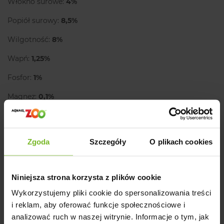
Włókno surowe:
4%
Popiół surowy:
8,5%
Wilgotność:
8%
Wapń:
1,25%
Fosfor:
1%
Magnez:
0,1%
Kwasy tłuszczowe Omega-3:
0,52%
Kwasy tłuszczowe Omega-6:
2,5%
Zgoda
Szczegóły
O plikach cookies
Energia metaboliczna:
3570 kcal/kg
Porcja dzienna
Niniejsza strona korzysta z plików cookie
Wykorzystujemy pliki cookie do spersonalizowania treści
Waga psa
Styl życia: siedzący
Normalna aktywność
i reklam, aby oferować funkcje społecznościowe i
4 kg
65 g
80 g
analizować ruch w naszej witrynie. Informacje o tym, jak