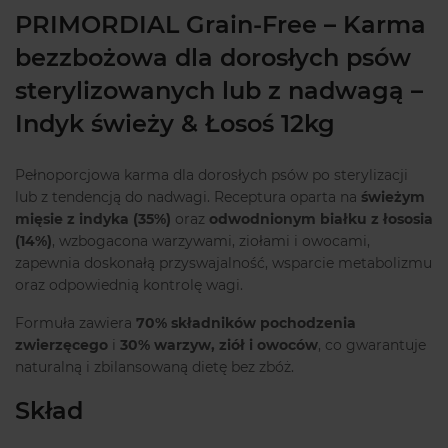
PRIMORDIAL Grain-Free – Karma
bezzbożowa dla dorosłych psów
sterylizowanych lub z nadwagą –
Indyk świeży & Łosoś 12kg
Pełnoporcjowa karma dla dorosłych psów po sterylizacji
lub z tendencją do nadwagi. Receptura oparta na
świeżym
mięsie z indyka (35%)
oraz
odwodnionym białku z łososia
(14%)
, wzbogacona warzywami, ziołami i owocami,
zapewnia doskonałą przyswajalność, wsparcie metabolizmu
oraz odpowiednią kontrolę wagi.
Formuła zawiera
70% składników pochodzenia
zwierzęcego
i
30% warzyw, ziół i owoców
, co gwarantuje
naturalną i zbilansowaną dietę bez zbóż.
Skład