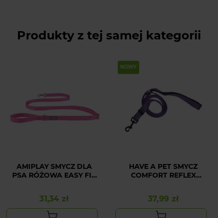
Produkty z tej samej kategorii
NOWY
AMIPLAY SMYCZ DLA
HAVE A PET SMYCZ
PSA RÓŻOWA EASY FIX
COMFORT REFLEX
POPULAR XL
FIOLETOWA 2,5x180-
300CM
31,34 zł
37,99 zł
Cena
Cena