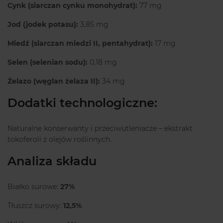
Cynk (siarczan cynku monohydrat):
77 mg
Jod (jodek potasu):
3,85 mg
Miedź (siarczan miedzi II, pentahydrat):
17 mg
Selen (selenian sodu):
0,18 mg
Żelazo (węglan żelaza II):
34 mg
Dodatki technologiczne:
Naturalne konserwanty i przeciwutleniacze – ekstrakt
tokoferoli z olejów roślinnych.
Analiza składu
Białko surowe:
27%
Tłuszcz surowy:
12,5%