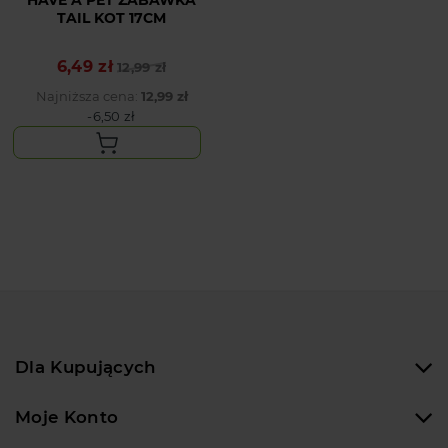
HAVE A PET ZABAWKA
TAIL KOT 17CM
6,49 zł
Cena podstawowa
Cena
12,99 zł
Najniższa cena:
12,99 zł
-6,50 zł
Dla Kupujących
Moje Konto