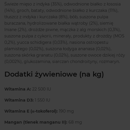
Świeże mięso z indyka (35%), odwodnione białko z łososia
(14%), groch, bataty, odwodnione białko z kurczaka (11%),
tłuszcz z indyka i kurczaka (8%), bób, suszona pulpa
buraczana, hydrolizowane białka wątroby (2%), siemię
lniane (2%), drożdże piwne, mączka z alg morskich (0,3%),
suszona pulpa z cykorii, minerały, produkty z drożdży (MOS
0,2%), yucca schidigera (0,03%), nasiona ostropestu
plamistego (0,02%), suszona łodyga ananasa (0,02%),
suszona skórka granatu (0,02%), suszone owoce dzikiej róży
(0,002%), glukozamina, siarczan chondroityny, rozmaryn.
Dodatki żywieniowe (na kg)
Witamina A:
22 500 IU
Witamina D3:
1 550 IU
Witamina E (α-tokoferol):
190 mg
Mangan (tlenek manganu II):
68 mg