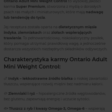
Ontario Adult Mini Weight Control
to wysokiej jakości
karma
Super Premium
, stworzona z myślą o dorosłych
psach ras małych i miniaturowych, które mają
nadwagę
lub tendencję do tycia
.
Jej receptura została oparta na
dietetycznym mięsie
indyka
,
ziemniakach
oraz
ziołach wspierających
trawienie
. To pełnowartościowy, niskokaloryczny posiłek,
który pomaga utrzymać prawidłową wagę, a jednocześnie
dostarcza wszystkich niezbędnych składników odżywczych.
Charakterystyka karmy Ontario Adult
Mini Weight Control:
🍗
Indyk – lekkostrawne źródło białka
o niskiej zawartości
tłuszczu, wspierające rozwój mięśni bez nadmiaru kalorii.
🥔
Ziemniaki i ryż
– hipoalergiczne źródła węglowodanów,
bez glutenu, zapewniają energię i uczucie sytości.
🐟
Tłuszcz z ryb i kwasy Omega-3, Omega-6
– wspierają