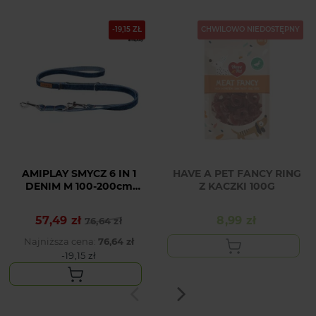
-19,15 ZŁ
CHWILOWO NIEDOSTĘPNY
AMIPLAY SMYCZ 6 IN 1
HAVE A PET FANCY RING
DENIM M 100-200cm
Z KACZKI 100G
GRANATOWY
57,49 zł
8,99 zł
Cena podstawowa
Cena
76,64 zł
Cena
Najniższa cena:
76,64 zł
-19,15 zł