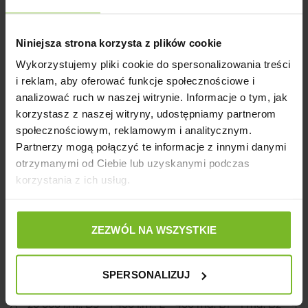
Popiół surowy – 6,2%
Niniejsza strona korzysta z plików cookie
Wilgotność – 10%
Wykorzystujemy pliki cookie do spersonalizowania treści
Wapń – 1,5%
i reklam, aby oferować funkcje społecznościowe i
analizować ruch w naszej witrynie. Informacje o tym, jak
Fosfor – 1%
korzystasz z naszej witryny, udostępniamy partnerom
Sód – 0,3%
społecznościowym, reklamowym i analitycznym.
Partnerzy mogą połączyć te informacje z innymi danymi
Magnez – 0,09%
otrzymanymi od Ciebie lub uzyskanymi podczas
Omega-3 – 0,35%
korzystania z ich usług.
Omega-6 – 1,70%
Wartość energetyczna:
3 720 kcal/kg
ZEZWÓL NA WSZYSTKIE
Dodatki dietetyczne (na 1 kg):
SPERSONALIZUJ
Witaminy:
A – 20 000 j.m., D3 – 1 400 j.m., E – 400 mg, B1 – 1 mg, B2 – 4