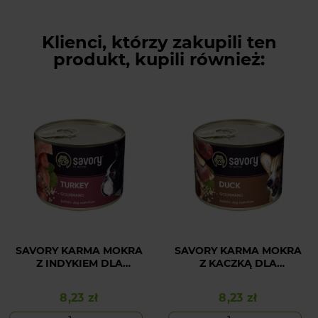
Klienci, którzy zakupili ten
produkt, kupili również:
SAVORY KARMA MOKRA
SAVORY KARMA MOKRA
Z INDYKIEM DLA
Z KACZKĄ DLA
WYBREDNYCH PSÓW
WYBREDNYCH PSÓW
WSZYSTKICH RAS 200 G
WSZYSTKICH RAS 200 G
8,23 zł
8,23 zł
Cena
Cena