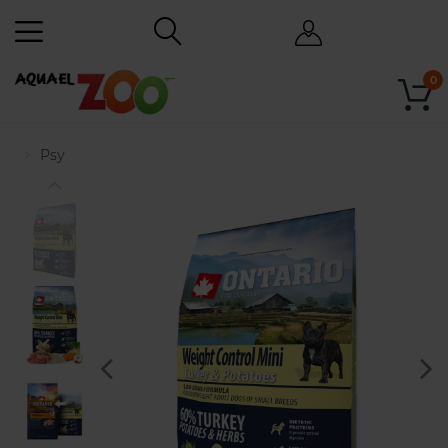
0
Psy