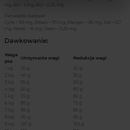
mg, B6 – 1 mg, B12 – 0,05 mg.
Pierwiastki śladowe:
Cynk – 90 mg, Żelazo – 70 mg, Mangan – 36 mg, Jod – 0,7
mg, Miedź – 16 mg, Selen – 0,25 mg.
Dawkowanie:
Waga
Utrzymanie wagi
Redukcja wagi
psa
1 kg
25 g
20 g
2 kg
40 g
35 g
3 kg
55 g
50 g
4 kg
65 g
60 g
5 kg
75 g
65 g
6 kg
85 g
75 g
7 kg
95 g
85 g
8 kg
110 g
95 g
9 kg
120 g
105 g