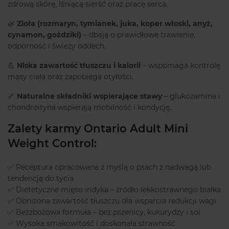
zdrową skórę, lśniącą sierść oraz pracę serca.
🌿
Zioła (rozmaryn, tymianek, juka, koper włoski, anyż,
cynamon, goździki)
– dbają o prawidłowe trawienie,
odporność i świeży oddech.
💪
Niska zawartość tłuszczu i kalorii
– wspomaga kontrolę
masy ciała oraz zapobiega otyłości.
🦴
Naturalne składniki wspierające stawy
– glukozamina i
chondroityna wspierają mobilność i kondycję.
Zalety karmy Ontario Adult Mini
Weight Control:
✅ Receptura opracowana z myślą o psach z nadwagą lub
tendencją do tycia
✅ Dietetyczne mięso indyka – źródło lekkostrawnego białka
✅ Obniżona zawartość tłuszczu dla wsparcia redukcji wagi
✅ Bezzbożowa formuła – bez pszenicy, kukurydzy i soi
✅ Wysoka smakowitość i doskonała strawność