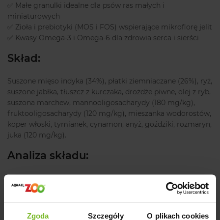
✅ Małe granulki idealne dla psów ras małych i
miniaturowych
✅ Zioła i prebiotyki (MOS i FOS) wspierające mikroflorę jelit
✅ Kwasy Omega-3 i Omega-6 dla zdrowia serca i sierści
Skład:
Suszone mięso indyka (34%), płatki ziemniaczane (26%), ryż,
suszone jabłka, tłuszcz z kurczaka, drożdże piwne, olej z ryb,
suszona marchew, mannooligosacharydy (180 mg/kg),
fruktooligosacharydy (120 mg/kg), mieszanka wodorostów,
koper włoski, tymianek, cynamon, anyż, goździki, rozmaryn,
juka (120 mg/kg).
Analiza składu:
Białko surowe – 28%
Tłuszcz surowy – 13%
Zgoda
Szczegóły
O plikach cookies
Włókno surowe – 2,5%